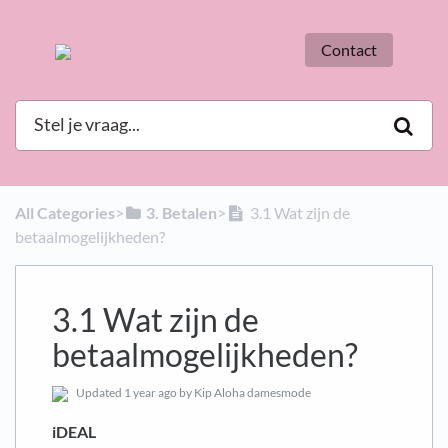
Contact
All Categories
​>​
​3. Betalen
​>​
3.1 Wat zijn de
betaalmogelijkheden?
3.1 Wat zijn de
betaalmogelijkheden?
Updated
1 year ago
by Kip Aloha damesmode
iDEAL